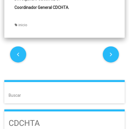
Coordinador General CDCHTA.
inicio
P
o
s
t
Buscar
n
a
CDCHTA
v