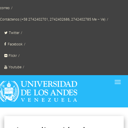
Skip
correo
to
content
Contáctenos (+58 2742402701, 2742402686, 2742402785 Me – Ve)
Twitter
Facebook
Flickr
Youtube
Toggl
navig