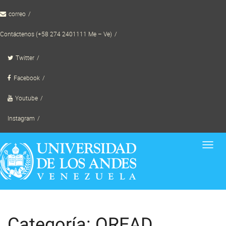
Skip
correo
to
content
Contáctenos (+58 274 2401111 Me – Ve)
Twitter
Facebook
Youtube
Instagram
Toggl
navig
Categoría: OREAD