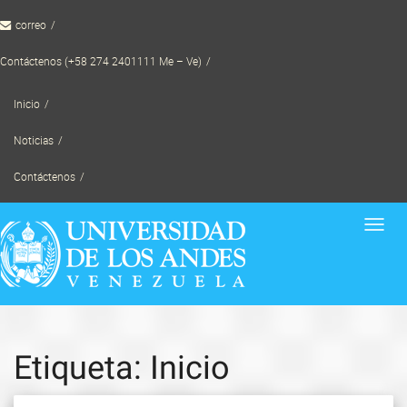
Skip
correo
to
content
Contáctenos (+58 274 2401111 Me – Ve)
Inicio
Noticias
Contáctenos
Toggl
navig
Etiqueta: Inicio