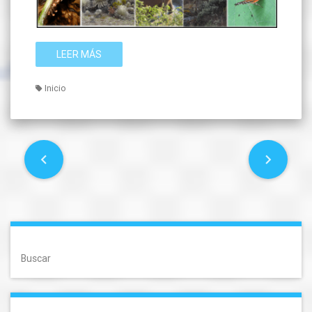
LEER MÁS
Inicio
P
o
s
t
Buscar
s
n