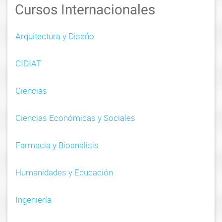
Cursos Internacionales
a
v
Arquitectura y Diseño
i
CIDIAT
g
a
Ciencias
t
Ciencias Económicas y Sociales
i
o
Farmacia y Bioanálisis
n
Humanidades y Educación
Ingeniería