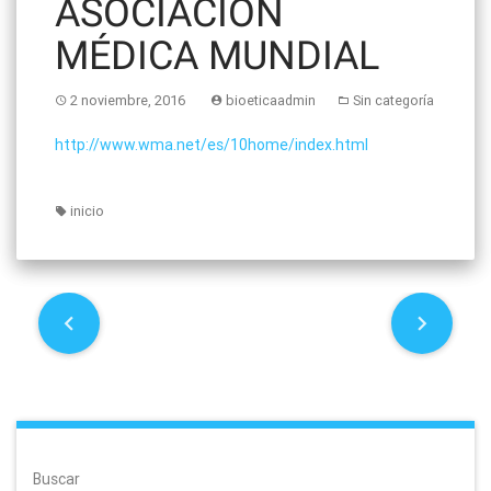
ASOCIACIÓN
MÉDICA MUNDIAL
2 noviembre, 2016
bioeticaadmin
Sin categoría
http://www.wma.net/es/10home/index.html
inicio
P
o
s
t
Buscar