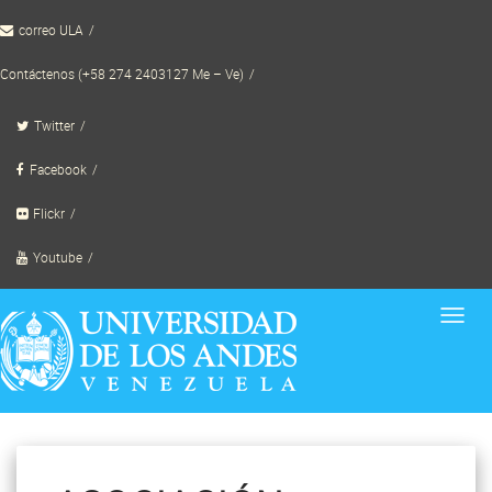
Skip
correo ULA
to
content
Contáctenos (+58 274 2403127 Me – Ve)
Twitter
Facebook
Flickr
Youtube
Toggl
navig