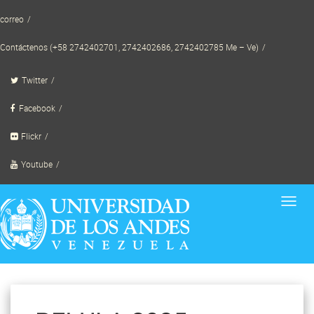
Skip
correo
to
content
Contáctenos (+58 2742402701, 2742402686, 2742402785 Me – Ve)
Twitter
Facebook
Flickr
Youtube
Toggl
navig