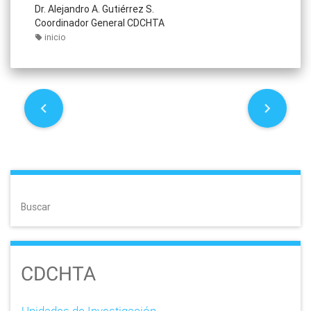
Dr. Alejandro A. Gutiérrez S.
Coordinador General CDCHTA
inicio
P
o
s
t
Buscar
n
a
CDCHTA
v
i
Unidades de Investigación