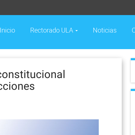
Inicio
Rectorado ULA
Noticias
C
onstitucional
cciones