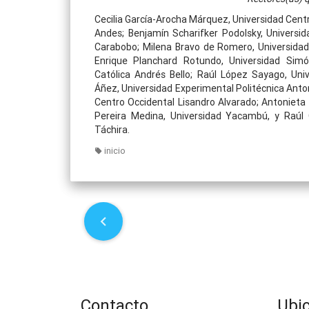
Cecilia García-Arocha Márquez, Universidad Centr
Andes; Benjamín Scharifker Podolsky, Universi
Carabobo; Milena Bravo de Romero, Universidad d
Enrique Planchard Rotundo, Universidad Simón
Católica Andrés Bello; Raúl López Sayago, Uni
Áñez, Universidad Experimental Politécnica Anto
Centro Occidental Lisandro Alvarado; Antonieta
Pereira Medina, Universidad Yacambú, y Raúl 
Táchira.
inicio
P
o
s
Contacto
Ubi