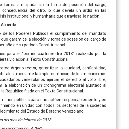
de forma anticipada sin la toma de posesión del cargo,
 consecuencia del otro, lo que devela un ardid en las
isis institucional y humanitaria que atraviesa la nación.
Acuerda
sto de los Poderes Públicos el cumplimiento del mandato
l, que garantice la elección y toma de posesión del cargo de
mer año de su período Constitucional.
es para el “primer cuatrimestre 2018” realizado por la
rta violación al Texto Constitucional.
 como órgano rector, garantizar la igualdad, confiabilidad,
lectorales mediante la implementación de los mecanismos
ciudadanos venezolanos ejercer el derecho al voto libre,
r la elaboración de un cronograma electoral ajustado al
la República fijado en el Texto Constitucional.
on fines políticos para que actúen responsablemente y en
finiendo en unidad con todos los sectores de la sociedad
blecimiento del Estado de Derecho venezolano.
as del mes de febrero de 2018.
que suscriben por AVERU