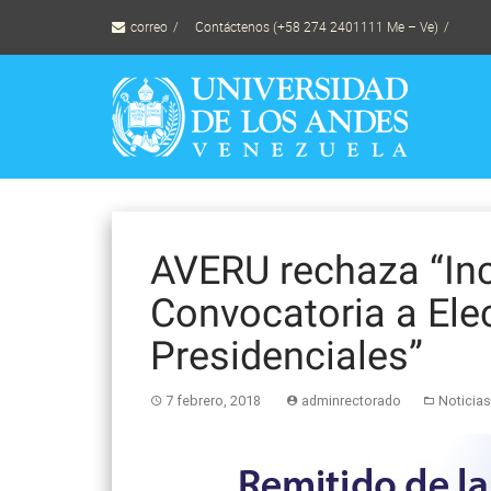
Skip
correo
Contáctenos (+58 274 2401111 Me – Ve)
to
content
AVERU rechaza “Inc
Convocatoria a Ele
Presidenciales”
7 febrero, 2018
adminrectorado
Noticias