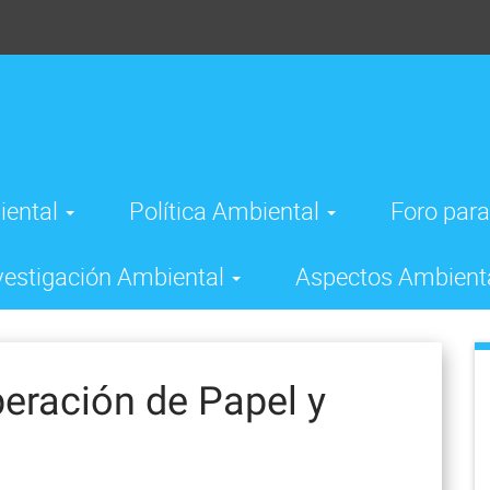
iental
Política Ambiental
Foro para
vestigación Ambiental
Aspectos Ambient
eración de Papel y