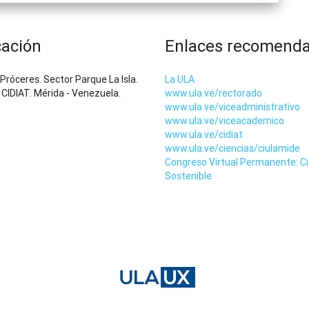
cación
Enlaces recomend
 Próceres. Sector Parque La Isla.
La ULA
o CIDIAT. Mérida - Venezuela.
www.ula.ve/rectorado
www.ula.ve/viceadministrativo
www.ula.ve/viceacademico
www.ula.ve/cidiat
www.ula.ve/ciencias/ciulamide
Congreso Virtual Permanente: C
Sostenible