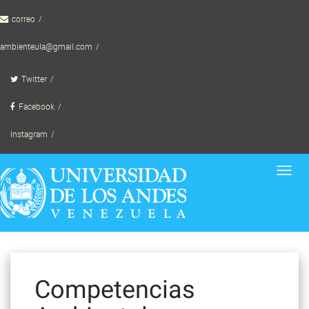
Skip
correo
to
content
ambienteula@gmail.com
Twitter
Facebook
Instagram
Toggl
navig
Competencias