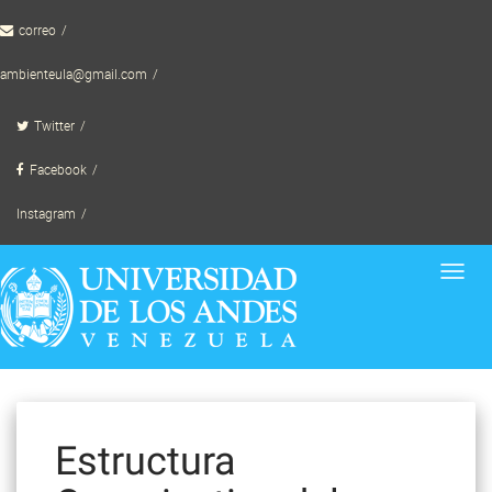
Skip
correo
to
content
ambienteula@gmail.com
Twitter
Facebook
Instagram
Toggl
navig
Estructura