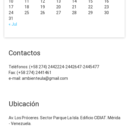
10
11
12
13
14
15
16
17
18
19
20
21
22
23
24
25
26
27
28
29
30
31
« Jul
Contactos
Teléfonos: (+58 274) 2442224-2442647-2445477
Fax: (+58 274) 2441461
e-mail: ambienteula@gmail.com
Ubicación
Av. Los Próceres. Sector Parque La Isla. Edificio CIDIAT. Mérida
- Venezuela.