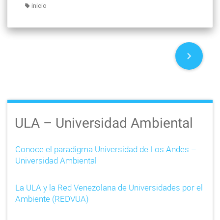
inicio
P
o
s
t
ULA – Universidad Ambiental
s
Conoce el paradigma Universidad de Los Andes –
n
Universidad Ambiental
a
La ULA y la Red Venezolana de Universidades por el
v
Ambiente (REDVUA)
i