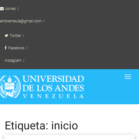
Skip
correo
to
content
ambienteula@gmail.com
Twitter
Facebook
Instagram
Toggl
navig
Etiqueta: inicio