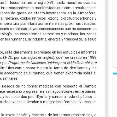
ión Industrial, en el siglo XVII, hasta nuestros días. La
s internacionales han manifestado que como resultado del
ciones de gases de efecto-invernadero en la atmósfera,
a, metano, óxidos nitrosos, ozono, clorofuorocarbonos y
 temperatura planetaria aumente en las próximas décadas,
ciones climáticas, cuyas consecuencias aún no conocemos
drología, los ecosistemas terrestres y marinos, las zonas
ientos humanos, la industria, energía y transporte, la salud
ico, está claramente expresado en los estudios e informes
co
(IPCC, por sus siglas en inglés), que fue creado en 1988
 y el
Programa de Naciones Unidas para el Medio Ambiente
climática como soporte para la toma de decisiones y las
igio académico en el mundo, que tienen experticia sobre el
 similares.
os riesgos de no tomar medidas con respecto al Cambio
ace necesario progresar en las negociaciones entre países,
o
y los acuerdos post-Kyoto, y sumar a todo el público al
s efectivas que tiendan a mitigar los efectos adversos del
 la investigación y docencia de los temas ambientales, a