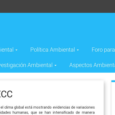
iental
Política Ambiental
Foro para
vestigación Ambiental
Aspectos Ambient
ECC
l clima global está mostrando evidencias de variaciones
tividades humanas, que se han intensificado de manera