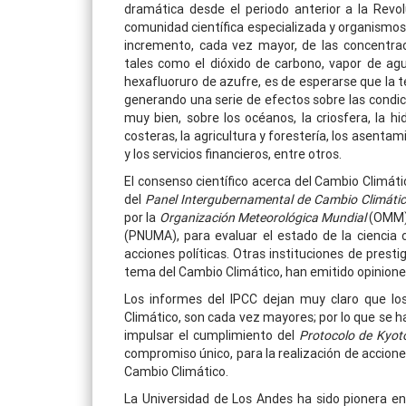
dramática desde el periodo anterior a la Revoluc
comunidad científica especializada y organismo
incremento, cada vez mayor, de las concentra
tales como el dióxido de carbono, vapor de agu
hexafluoruro de azufre, es de esperarse que la
generando una serie de efectos sobre las condi
muy bien, sobre los océanos, la criosfera, la hi
costeras, la agricultura y forestería, los asentam
y los servicios financieros, entre otros.
El consenso científico acerca del Cambio Climát
del
Panel Intergubernamental de Cambio Climáti
por la
Organización Meteorológica
Mundial
(OMM)
(PNUMA), para evaluar el estado de la ciencia 
acciones políticas. Otras instituciones de prest
tema del Cambio Climático, han emitido opiniones
Los informes del IPCC dejan muy claro que l
Climático, son cada vez mayores; por lo que se h
impulsar el cumplimiento del
Protocolo de Kyot
compromiso único, para la realización de accione
Cambio Climático.
La Universidad de Los Andes ha sido pionera en