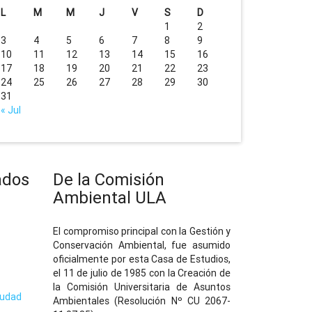
L
M
M
J
V
S
D
1
2
3
4
5
6
7
8
9
10
11
12
13
14
15
16
17
18
19
20
21
22
23
24
25
26
27
28
29
30
31
« Jul
ados
De la Comisión
Ambiental ULA
El compromiso principal con la Gestión y
Conservación Ambiental, fue asumido
oficialmente por esta Casa de Estudios,
el 11 de julio de 1985 con la Creación de
la Comisión Universitaria de Asuntos
iudad
Ambientales (Resolución Nº CU 2067-