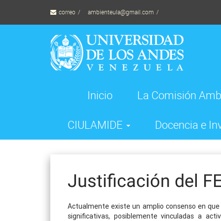
Skip
correo
ambienteula@gmail.com
to
content
Inicio
La Comisión Amb
CIULAMIDE
Docencia e In
Justificación del F
Actualmente existe un amplio consenso en que e
significativas, posiblemente vinculadas a ac