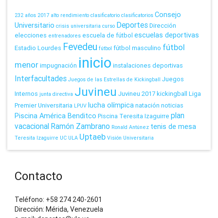
Consejo
232 años
2017
alto rendimiento
clasificatorio
clasificatorios
Deportes
Universitario
Dirección
crisis universitaria
curso
escuelas deportivas
elecciones
escuela de fútbol
entrenadores
Fevedeu
fútbol
Estadio Lourdes
fútbol masculino
fútbol
inicio
menor
impugnación
instalaciones deportivas
Interfacultades
Juegos
Juegos de las Estrellas de Kickingball
Juvineu
Internos
Juvineu 2017
kickingball
Liga
junta directiva
lucha olímpica
Premier Universitaria
natación
noticias
LPUV
plan
Piscina América Benditco
Piscina Teresita Izaguirre
vacacional
Ramón Zambrano
tenis de mesa
Ronald Antúnez
Uptaeb
Teresita Izaguirre
UC
ULA
Visión Universitaria
Contacto
Teléfono: +58 274 240-2601
Dirección: Mérida, Venezuela