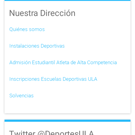
a
Nuestra Dirección
v
i
Quiénes somos
g
Instalaciones Deportivas
a
t
Admisión Estudiantil Atleta de Alta Competencia
i
Inscripciones Escuelas Deportivas ULA
o
n
Solvencias
Twitter @DeportesULA