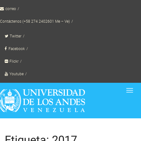
Skip
correo
to
content
Contáctenos (+58 274 2402601 Me – Ve)
Twitter
Facebook
Flickr
Youtube
Toggl
navig
Etiqueta: 2017