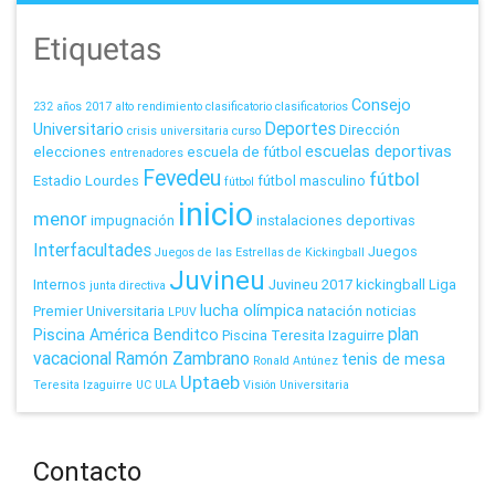
Etiquetas
Consejo
232 años
2017
alto rendimiento
clasificatorio
clasificatorios
Deportes
Universitario
Dirección
crisis universitaria
curso
escuelas deportivas
elecciones
escuela de fútbol
entrenadores
Fevedeu
fútbol
Estadio Lourdes
fútbol masculino
fútbol
inicio
menor
impugnación
instalaciones deportivas
Interfacultades
Juegos
Juegos de las Estrellas de Kickingball
Juvineu
Internos
Juvineu 2017
kickingball
Liga
junta directiva
lucha olímpica
Premier Universitaria
natación
noticias
LPUV
plan
Piscina América Benditco
Piscina Teresita Izaguirre
vacacional
Ramón Zambrano
tenis de mesa
Ronald Antúnez
Uptaeb
Teresita Izaguirre
UC
ULA
Visión Universitaria
Contacto