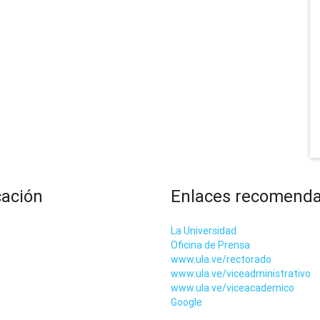
cación
Enlaces recomend
La Universidad
Oficina de Prensa
www.ula.ve/rectorado
www.ula.ve/viceadministrativo
www.ula.ve/viceacademico
Google