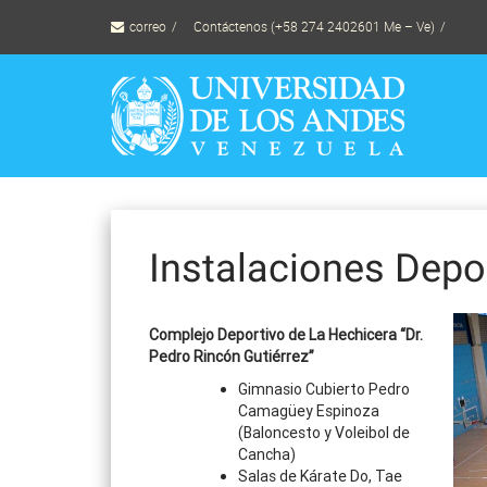
Skip
correo
Contáctenos (+58 274 2402601 Me – Ve)
to
content
Instalaciones Depo
Complejo Deportivo de La Hechicera “Dr.
Pedro Rincón Gutiérrez”
Gimnasio Cubierto Pedro
Camagüey Espinoza
(Baloncesto y Voleibol de
Cancha)
Salas de Kárate Do, Tae