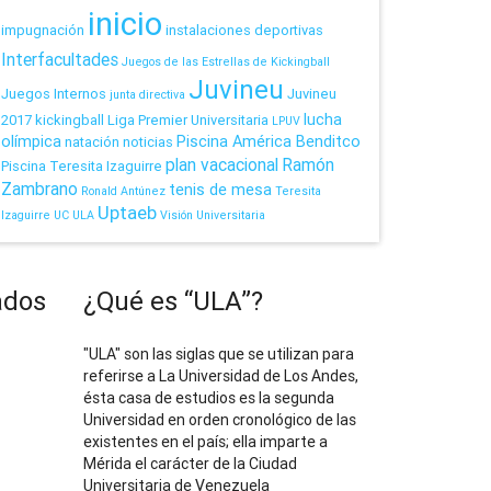
inicio
impugnación
instalaciones deportivas
Interfacultades
Juegos de las Estrellas de Kickingball
Juvineu
Juegos Internos
Juvineu
junta directiva
lucha
2017
kickingball
Liga Premier Universitaria
LPUV
olímpica
Piscina América Benditco
natación
noticias
plan vacacional
Ramón
Piscina Teresita Izaguirre
Zambrano
tenis de mesa
Ronald Antúnez
Teresita
Uptaeb
Izaguirre
UC
ULA
Visión Universitaria
ados
¿Qué es “ULA”?
"ULA" son las siglas que se utilizan para
referirse a La Universidad de Los Andes,
ésta casa de estudios es la segunda
Universidad en orden cronológico de las
existentes en el país; ella imparte a
Mérida el carácter de la Ciudad
Universitaria de Venezuela