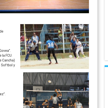
 de
 Govea”.
 la FCU.
de Cancha)
 Softbol y
ez”.