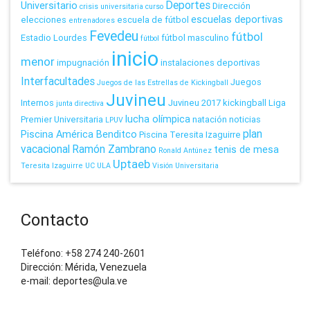
Deportes
Universitario
Dirección
crisis universitaria
curso
escuelas deportivas
elecciones
escuela de fútbol
entrenadores
Fevedeu
fútbol
Estadio Lourdes
fútbol masculino
fútbol
inicio
menor
impugnación
instalaciones deportivas
Interfacultades
Juegos
Juegos de las Estrellas de Kickingball
Juvineu
Internos
Juvineu 2017
kickingball
Liga
junta directiva
lucha olímpica
Premier Universitaria
natación
noticias
LPUV
plan
Piscina América Benditco
Piscina Teresita Izaguirre
vacacional
Ramón Zambrano
tenis de mesa
Ronald Antúnez
Uptaeb
Teresita Izaguirre
UC
ULA
Visión Universitaria
Contacto
Teléfono: +58 274 240-2601
Dirección: Mérida, Venezuela
e-mail: deportes@ula.ve