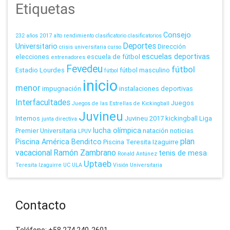
Etiquetas
Consejo
232 años
2017
alto rendimiento
clasificatorio
clasificatorios
Deportes
Universitario
Dirección
crisis universitaria
curso
escuelas deportivas
elecciones
escuela de fútbol
entrenadores
Fevedeu
fútbol
Estadio Lourdes
fútbol masculino
fútbol
inicio
menor
impugnación
instalaciones deportivas
Interfacultades
Juegos
Juegos de las Estrellas de Kickingball
Juvineu
Internos
Juvineu 2017
kickingball
Liga
junta directiva
lucha olímpica
Premier Universitaria
natación
noticias
LPUV
plan
Piscina América Benditco
Piscina Teresita Izaguirre
vacacional
Ramón Zambrano
tenis de mesa
Ronald Antúnez
Uptaeb
Teresita Izaguirre
UC
ULA
Visión Universitaria
Contacto
Teléfono: +58 274 240-2601