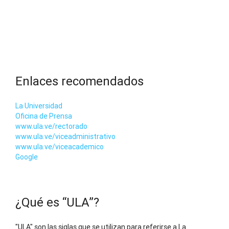
Enlaces recomendados
La Universidad
Oficina de Prensa
www.ula.ve/rectorado
www.ula.ve/viceadministrativo
www.ula.ve/viceacademico
Google
¿Qué es “ULA”?
"ULA" son las siglas que se utilizan para referirse a La