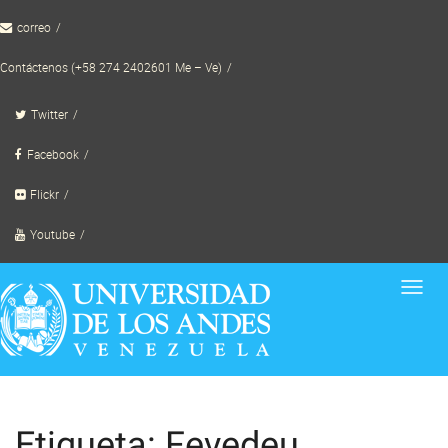
Skip
correo
to
content
Contáctenos (+58 274 2402601 Me – Ve)
Twitter
Facebook
Flickr
Youtube
Toggl
navig
Etiqueta: Fevedeu