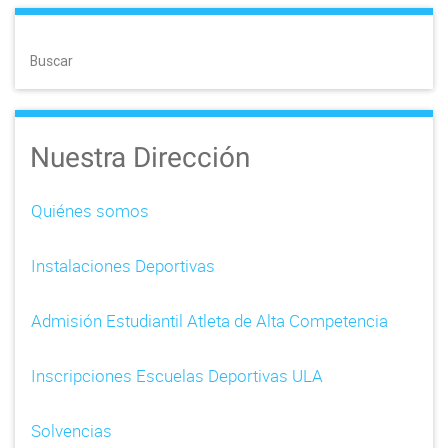
s
t
Buscar
s
n
Nuestra Dirección
a
v
Quiénes somos
i
Instalaciones Deportivas
g
a
Admisión Estudiantil Atleta de Alta Competencia
t
Inscripciones Escuelas Deportivas ULA
i
o
Solvencias