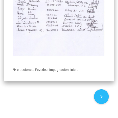
,
,
,
elecciones
Fevedeu
impugnación
inicio
P
o