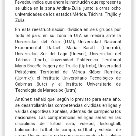
Fevedeu indica que ahora la institución que representa
se ubica en la zona Andina-Zulia, junto a otras ocho
universidades de los estados Mérida, Táchira, Trujillo y
Zulia.
En esta reestructuración, dividida en seis grupos por
todo el país, en su zona la ULA se medirá ante la
Universidad del Zulia (LUZ), Universidad Nacional
Experimental Rafael María Baralt (Unermb),
Universidad Sur del Lago (Unesur), Universidad del
Táchira (Unet), Universidad Politécnica Territorial
Mario Briceño Iragorry de Trujillo (Uptmbi), Universidad
Politécnica Territorial de Mérida Kléber Ramírez
(Uptmkr), el Instituto Universitario Tecnológico de
Cabimas (Iutc) y el Instituto Universitario de
Tecnología de Maracaibo (Iutm).
Antúnez señaló que, según lo previsto para este año,
se desarrollarán las competencias divididas en ligas y
válidas deportivas zonales, además de campeonatos
nacionales. Las competencias en ligas serán en las
disciplinas de fútbol sala, voleibol, kickingball,
baloncesto, fútbol de campo, softbol y voleibol de
arena. Por su parte, en lo que corresponde a las válidas