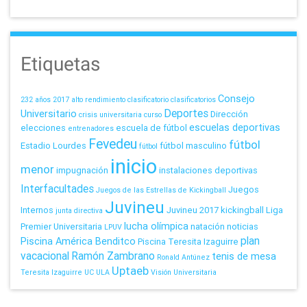
Etiquetas
Consejo
232 años
2017
alto rendimiento
clasificatorio
clasificatorios
Deportes
Universitario
Dirección
crisis universitaria
curso
escuelas deportivas
elecciones
escuela de fútbol
entrenadores
Fevedeu
fútbol
Estadio Lourdes
fútbol masculino
fútbol
inicio
menor
impugnación
instalaciones deportivas
Interfacultades
Juegos
Juegos de las Estrellas de Kickingball
Juvineu
Internos
Juvineu 2017
kickingball
Liga
junta directiva
lucha olímpica
Premier Universitaria
natación
noticias
LPUV
plan
Piscina América Benditco
Piscina Teresita Izaguirre
vacacional
Ramón Zambrano
tenis de mesa
Ronald Antúnez
Uptaeb
Teresita Izaguirre
UC
ULA
Visión Universitaria