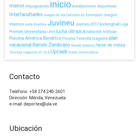
inicio
menor
impugnación
instalaciones deportivas
Interfacultades
Juegos
Juegos de las Estrellas de Kickingball
Juvineu
Internos
Juvineu 2017
kickingball
Liga
junta directiva
lucha olímpica
Premier Universitaria
natación
noticias
LPUV
plan
Piscina América Benditco
Piscina Teresita Izaguirre
vacacional
Ramón Zambrano
tenis de mesa
Ronald Antúnez
Uptaeb
Teresita Izaguirre
UC
ULA
Visión Universitaria
Contacto
Teléfono: +58 274 240-2601
Dirección: Mérida, Venezuela
e-mail: deportes@ula.ve
Ubicación