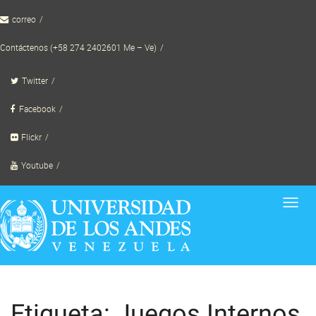
Skip
correo
to
content
Contáctenos (+58 274 2402601 Me – Ve)
Twitter
Facebook
Flickr
Youtube
Toggl
navig
Etiqueta: Juegos Internos