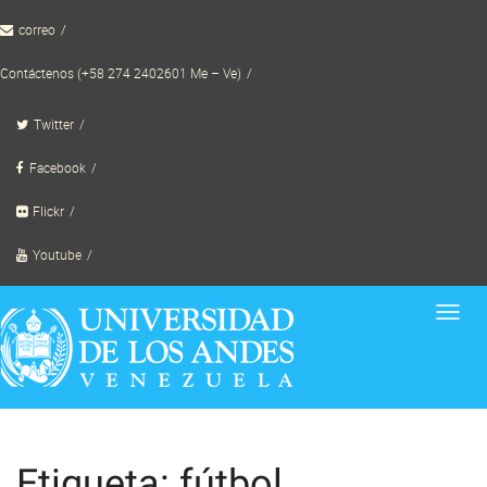
Skip
correo
to
content
Contáctenos (+58 274 2402601 Me – Ve)
Twitter
Facebook
Flickr
Youtube
Toggl
navig
Etiqueta: fútbol