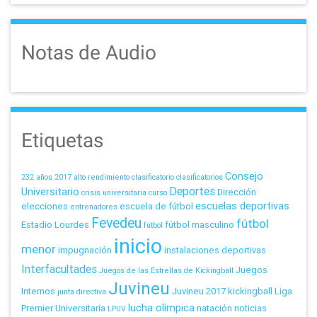
Notas de Audio
Etiquetas
Consejo
232 años
2017
alto rendimiento
clasificatorio
clasificatorios
Deportes
Universitario
Dirección
crisis universitaria
curso
escuelas deportivas
elecciones
escuela de fútbol
entrenadores
Fevedeu
fútbol
Estadio Lourdes
fútbol masculino
fútbol
inicio
menor
impugnación
instalaciones deportivas
Interfacultades
Juegos
Juegos de las Estrellas de Kickingball
Juvineu
Internos
Juvineu 2017
kickingball
Liga
junta directiva
lucha olímpica
Premier Universitaria
natación
noticias
LPUV