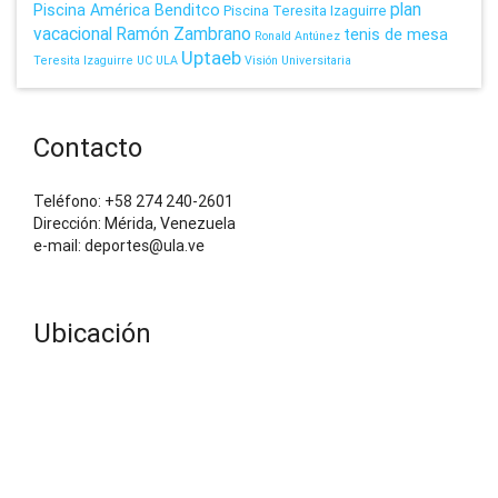
plan
Piscina América Benditco
Piscina Teresita Izaguirre
vacacional
Ramón Zambrano
tenis de mesa
Ronald Antúnez
Uptaeb
Teresita Izaguirre
UC
ULA
Visión Universitaria
Contacto
Teléfono: +58 274 240-2601
Dirección: Mérida, Venezuela
e-mail: deportes@ula.ve
Ubicación