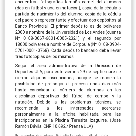
encuentran: fotografías tamaño carnet del alumnos
(dos en fútbol y una en natación), copia de la cédula o
partida de nacimiento del alumno, copia de la cédula
del padre o representante y efectuar dos depósitos al
Banco Provincial. El primer depósito es de bolívares
2000 a nombre de la Universidad de Los Andes (cuenta
Nº 0108-0067-6601-0005-2321) y el segundo por
18000 bolívares a nombre de Corpoula (Nº 0108-0904-
5701-0001-0768). Cada depósito bancario debe llevar
tres fotocopias de los mismos.
Según el área administrativa de la Dirección de
Deportes ULA, para este viernes 29 de septiembre se
cierran algunas inscripciones, aunque se maneja la
posibilidad de prolongar el proceso unos días más
hasta consolidar el número de alumnos en las
disciplinas deportivas del fútbol de campo y la
natación. Debido a los problemas técnicos, se
recomienda a los interesados acercarse
personalmente a la oficina habilitada para las
inscripciones en la Piscina Teresita Izaguirre. (José
Ramón Dávila. CNP 10.692 / Prensa ULA)
,
,
,
,
escuelas deportivas
Estadio Lourdes
fútbol
inicio