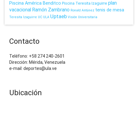
plan
Piscina América Benditco
Piscina Teresita Izaguirre
vacacional
Ramón Zambrano
tenis de mesa
Ronald Antúnez
Uptaeb
Teresita Izaguirre
UC
ULA
Visión Universitaria
Contacto
Teléfono: +58 274 240-2601
Dirección: Mérida, Venezuela
e-mail: deportes@ula.ve
Ubicación