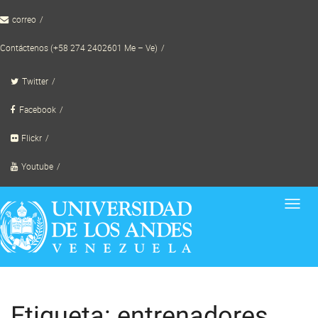
Skip
correo
to
content
Contáctenos (+58 274 2402601 Me – Ve)
Twitter
Facebook
Flickr
Youtube
Toggl
navig
Etiqueta: entrenadores