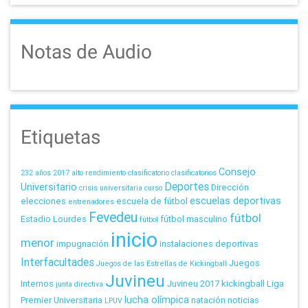
Notas de Audio
Etiquetas
Consejo
232 años
2017
alto rendimiento
clasificatorio
clasificatorios
Deportes
Universitario
Dirección
crisis universitaria
curso
escuelas deportivas
elecciones
escuela de fútbol
entrenadores
Fevedeu
fútbol
Estadio Lourdes
fútbol masculino
fútbol
inicio
menor
impugnación
instalaciones deportivas
Interfacultades
Juegos
Juegos de las Estrellas de Kickingball
Juvineu
Internos
Juvineu 2017
kickingball
Liga
junta directiva
lucha olímpica
Premier Universitaria
natación
noticias
LPUV