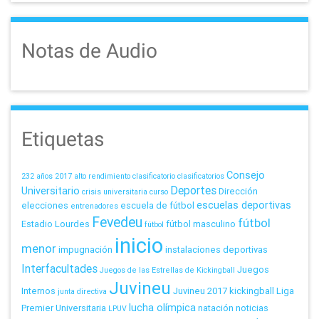
Notas de Audio
Etiquetas
Consejo
232 años
2017
alto rendimiento
clasificatorio
clasificatorios
Deportes
Universitario
Dirección
crisis universitaria
curso
escuelas deportivas
elecciones
escuela de fútbol
entrenadores
Fevedeu
fútbol
Estadio Lourdes
fútbol masculino
fútbol
inicio
menor
impugnación
instalaciones deportivas
Interfacultades
Juegos
Juegos de las Estrellas de Kickingball
Juvineu
Internos
Juvineu 2017
kickingball
Liga
junta directiva
lucha olímpica
Premier Universitaria
natación
noticias
LPUV