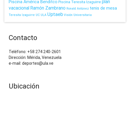
plan
Piscina América Benditco
Piscina Teresita Izaguirre
vacacional
Ramón Zambrano
tenis de mesa
Ronald Antúnez
Uptaeb
Teresita Izaguirre
UC
ULA
Visión Universitaria
Contacto
Teléfono: +58 274 240-2601
Dirección: Mérida, Venezuela
e-mail: deportes@ula.ve
Ubicación