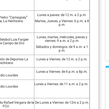
Lunes a jueves: de 12 m. a 2 p.m.
Pedro “Camagüey”
a, La Hechicera.
Martes, Jueves, y Viernes: 6 p.m. a 8
p.m.
Lunes, martes, miércoles, jueves y
Béisbol Luis Fargier
viernes: 9 a.m. a 2 p.m.
de Campo de Oro
Sábados y domingos: de 9 a.m. a 1
p.m.
ción de Deportes La
Lunes a Viernes: de 12 m. a 2 p.m.
echicera.
Lunes a Viernes: de 6 p.m. a 8p.m.
dio Lourdes
Lunes a Viernes: de 11 a.m. a 2 p.m.
dio Lourdes
a Rafael Vergara de la
De Lunes a Viernes: de 12m a 2 p.m.
FCU