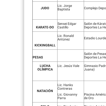
Lic. Jorge
JUDO
Complejo Depor
Baptista
Sensei Edgar
Salón de Kárat
KARATE-DO
Castillo
Deportes La He
Lic. Ronald
Estadio Lourd
Antúnez
KICKINGBALL
Salón de Pesas,
PESAS
Deportes La He
LUCHA
Lic. Jesús Vale
Gimnasio Padre
OLÍMPICA
Juana)
Lic. Hanks
Contreras
NATACIÓN
Lic. Giovanny
Piscina Améri
Parra
de Oro