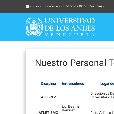
Skip
correo
Contáctenos (+58 274 2402601 Me – Ve)
to
content
Nuestro Personal 
Disciplina
Entrenadores
Lugar d
Dirección de D
AJEDREZ
Universitario 
Lic. Beatriz
Ramírez
ATLETISMO
Pista Atlética 