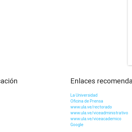
cación
Enlaces recomend
La Universidad
Oficina de Prensa
www.ula.ve/rectorado
www.ula.ve/viceadministrativo
www.ula.ve/viceacademico
Google