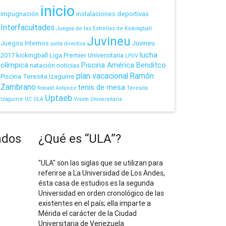
inicio
impugnación
instalaciones deportivas
Interfacultades
Juegos de las Estrellas de Kickingball
Juvineu
Juegos Internos
Juvineu
junta directiva
lucha
2017
kickingball
Liga Premier Universitaria
LPUV
olímpica
Piscina América Benditco
natación
noticias
plan vacacional
Ramón
Piscina Teresita Izaguirre
Zambrano
tenis de mesa
Ronald Antúnez
Teresita
Uptaeb
Izaguirre
UC
ULA
Visión Universitaria
ados
¿Qué es “ULA”?
"ULA" son las siglas que se utilizan para
referirse a La Universidad de Los Andes,
ésta casa de estudios es la segunda
Universidad en orden cronológico de las
existentes en el país; ella imparte a
Mérida el carácter de la Ciudad
Universitaria de Venezuela