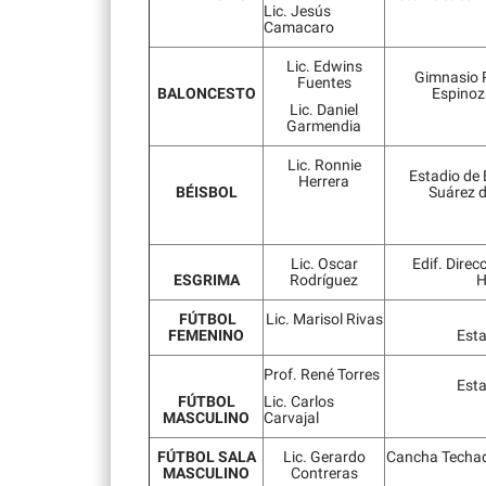
Lic. Jesús
Camacaro
Lic. Edwins
Gimnasio 
Fuentes
BALONCESTO
Espinoz
Lic. Daniel
Garmendia
Lic. Ronnie
Estadio de 
Herrera
BÉISBOL
Suárez 
Lic. Oscar
Edif. Direc
ESGRIMA
Rodríguez
H
FÚTBOL
Lic. Marisol Rivas
FEMENINO
Esta
Prof. René Torres
Esta
FÚTBOL
Lic. Carlos
MASCULINO
Carvajal
FÚTBOL SALA
Lic. Gerardo
Cancha Techad
MASCULINO
Contreras