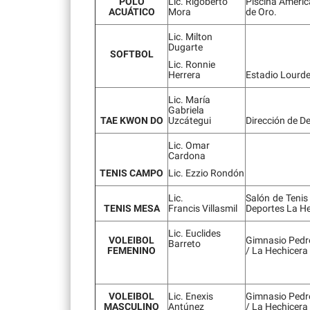
POLO
Lic. Rigoberto
Piscina Améri
ACUÁTICO
Mora
de Oro.
Lic. Milton
Dugarte
SOFTBOL
Lic. Ronnie
Herrera
Estadio Lourde
Lic. María
Gabriela
TAE KWON DO
Uzcátegui
Dirección de D
Lic. Omar
Cardona
TENIS CAMPO
Lic. Ezzio Rondón
Lic.
Salón de Tenis
TENIS MESA
Francis Villasmil
Deportes La He
Lic. Euclides
VOLEIBOL
Gimnasio Ped
Barreto
FEMENINO
/ La Hechicera
VOLEIBOL
Lic. Enexis
Gimnasio Ped
MASCULINO
Antúnez
/ La Hechicera