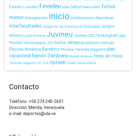
Fevedeu
fútbol
Estadio Lourdes
fútbol masculino
fútbol
inicio
menor
impugnación
instalaciones deportivas
Interfacultades
Juegos
Juegos de las Estrellas de Kickingball
Juvineu
Internos
Juvineu 2017
kickingball
Liga
junta directiva
lucha olímpica
Premier Universitaria
natación
noticias
LPUV
plan
Piscina América Benditco
Piscina Teresita Izaguirre
vacacional
Ramón Zambrano
tenis de mesa
Ronald Antúnez
Uptaeb
Teresita Izaguirre
UC
ULA
Visión Universitaria
Contacto
Teléfono: +58 274 240-2601
Dirección: Mérida, Venezuela
e-mail: deportes@ula.ve