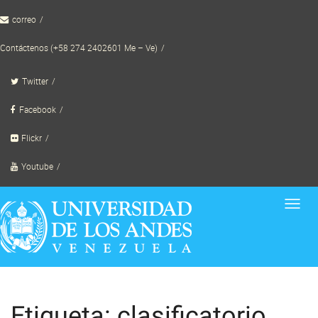
Skip
correo
to
content
Contáctenos (+58 274 2402601 Me – Ve)
Twitter
Facebook
Flickr
Youtube
Toggl
navig
Etiqueta: clasificatorio