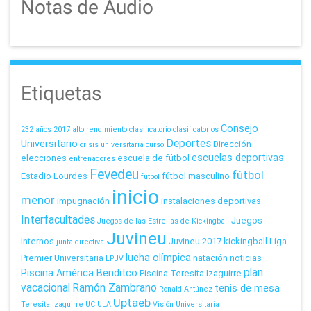
Notas de Audio
Etiquetas
Consejo
232 años
2017
alto rendimiento
clasificatorio
clasificatorios
Deportes
Universitario
Dirección
crisis universitaria
curso
escuelas deportivas
elecciones
escuela de fútbol
entrenadores
Fevedeu
fútbol
Estadio Lourdes
fútbol masculino
fútbol
inicio
menor
impugnación
instalaciones deportivas
Interfacultades
Juegos
Juegos de las Estrellas de Kickingball
Juvineu
Internos
Juvineu 2017
kickingball
Liga
junta directiva
lucha olímpica
Premier Universitaria
natación
noticias
LPUV
plan
Piscina América Benditco
Piscina Teresita Izaguirre
vacacional
Ramón Zambrano
tenis de mesa
Ronald Antúnez
Uptaeb
Teresita Izaguirre
UC
ULA
Visión Universitaria