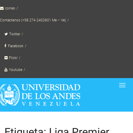
Skip
correo
to
content
Contáctenos (+58 274 2402601 Me – Ve)
Twitter
Facebook
Flickr
Youtube
Toggl
navig
Etiqueta: Liga Premier