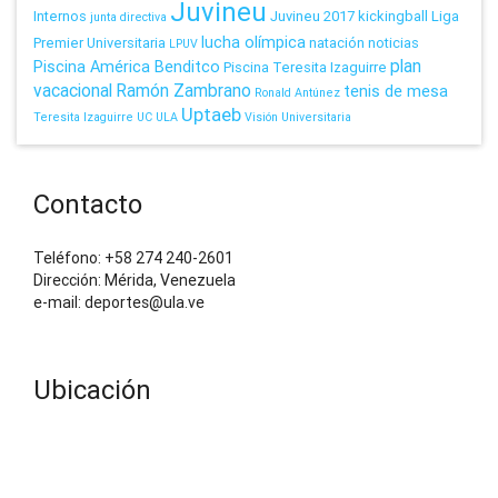
Juvineu
Internos
Juvineu 2017
kickingball
Liga
junta directiva
lucha olímpica
Premier Universitaria
natación
noticias
LPUV
plan
Piscina América Benditco
Piscina Teresita Izaguirre
vacacional
Ramón Zambrano
tenis de mesa
Ronald Antúnez
Uptaeb
Teresita Izaguirre
UC
ULA
Visión Universitaria
Contacto
Teléfono: +58 274 240-2601
Dirección: Mérida, Venezuela
e-mail: deportes@ula.ve
Ubicación