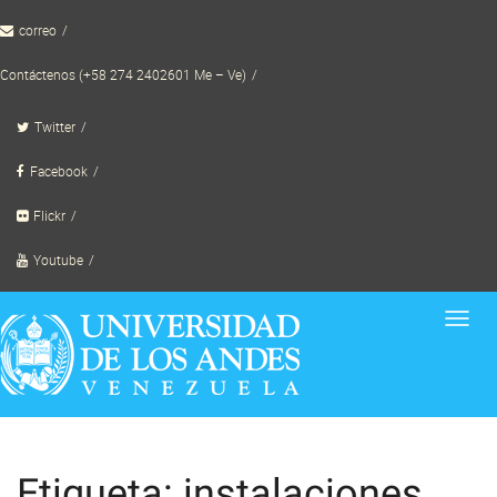
Skip
correo
to
content
Contáctenos (+58 274 2402601 Me – Ve)
Twitter
Facebook
Flickr
Youtube
Toggl
navig
Etiqueta: instalaciones