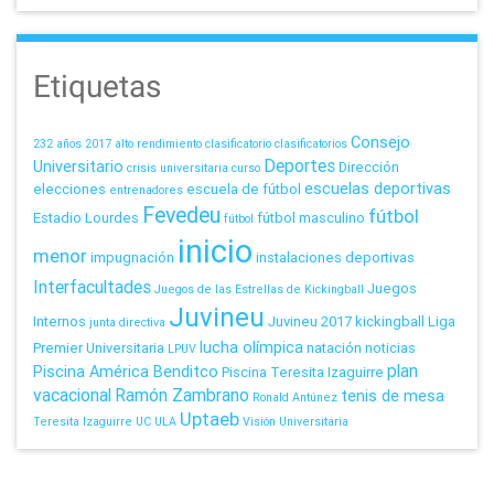
Etiquetas
Consejo
232 años
2017
alto rendimiento
clasificatorio
clasificatorios
Deportes
Universitario
Dirección
crisis universitaria
curso
escuelas deportivas
elecciones
escuela de fútbol
entrenadores
Fevedeu
fútbol
Estadio Lourdes
fútbol masculino
fútbol
inicio
menor
impugnación
instalaciones deportivas
Interfacultades
Juegos
Juegos de las Estrellas de Kickingball
Juvineu
Internos
Juvineu 2017
kickingball
Liga
junta directiva
lucha olímpica
Premier Universitaria
natación
noticias
LPUV
plan
Piscina América Benditco
Piscina Teresita Izaguirre
vacacional
Ramón Zambrano
tenis de mesa
Ronald Antúnez
Uptaeb
Teresita Izaguirre
UC
ULA
Visión Universitaria