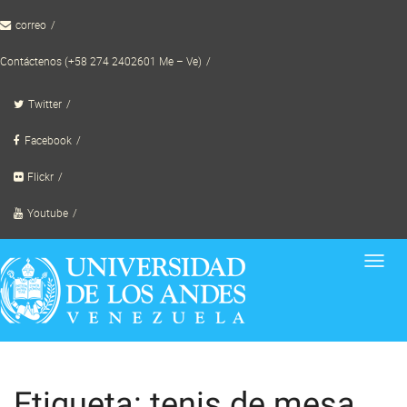
Skip
correo
to
content
Contáctenos (+58 274 2402601 Me – Ve)
Twitter
Facebook
Flickr
Youtube
Toggl
navig
Etiqueta: tenis de mesa