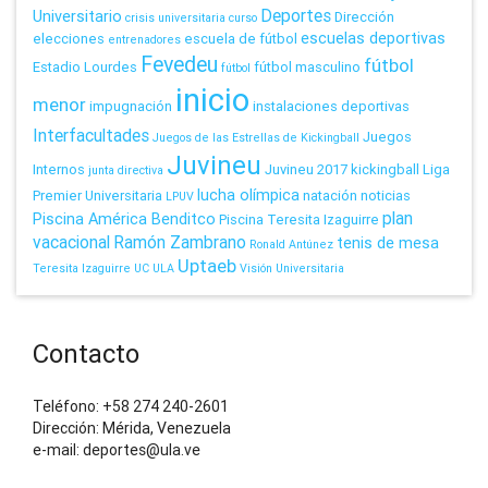
Deportes
Universitario
Dirección
crisis universitaria
curso
escuelas deportivas
elecciones
escuela de fútbol
entrenadores
Fevedeu
fútbol
Estadio Lourdes
fútbol masculino
fútbol
inicio
menor
impugnación
instalaciones deportivas
Interfacultades
Juegos
Juegos de las Estrellas de Kickingball
Juvineu
Internos
Juvineu 2017
kickingball
Liga
junta directiva
lucha olímpica
Premier Universitaria
natación
noticias
LPUV
plan
Piscina América Benditco
Piscina Teresita Izaguirre
vacacional
Ramón Zambrano
tenis de mesa
Ronald Antúnez
Uptaeb
Teresita Izaguirre
UC
ULA
Visión Universitaria
Contacto
Teléfono: +58 274 240-2601
Dirección: Mérida, Venezuela
e-mail: deportes@ula.ve