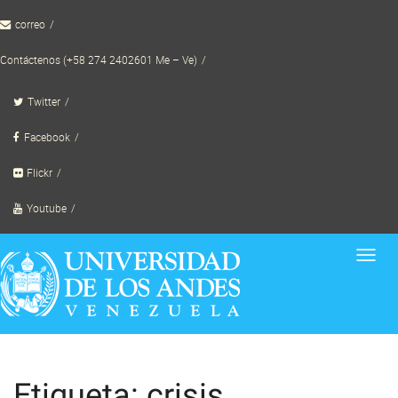
Skip
correo
to
content
Contáctenos (+58 274 2402601 Me – Ve)
Twitter
Facebook
Flickr
Youtube
Toggl
navig
Etiqueta: crisis