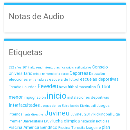
Notas de Audio
Etiquetas
Consejo
232 años
2017
alto rendimiento
clasificatorio
clasificatorios
Deportes
Universitario
Dirección
crisis universitaria
curso
escuelas deportivas
elecciones
escuela de fútbol
entrenadores
Fevedeu
fútbol
Estadio Lourdes
fútbol masculino
fútbol
inicio
menor
impugnación
instalaciones deportivas
Interfacultades
Juegos
Juegos de las Estrellas de Kickingball
Juvineu
Internos
Juvineu 2017
kickingball
Liga
junta directiva
lucha olímpica
Premier Universitaria
natación
noticias
LPUV
plan
Piscina América Benditco
Piscina Teresita Izaguirre