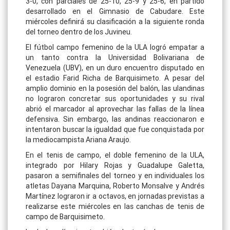
3-0, con parciales de 25-10, 25-9 y 25-6, en partido
desarrollado en el Gimnasio de Cabudare. Este
miércoles definirá su clasificación a la siguiente ronda
del torneo dentro de los Juvineu.
El fútbol campo femenino de la ULA logró empatar a
un tanto contra la Universidad Bolivariana de
Venezuela (UBV), en un duro encuentro disputado en
el estadio Farid Richa de Barquisimeto. A pesar del
amplio dominio en la posesión del balón, las ulandinas
no lograron concretar sus oportunidades y su rival
abrió el marcador al aprovechar las fallas de la línea
defensiva. Sin embargo, las andinas reaccionaron e
intentaron buscar la igualdad que fue conquistada por
la mediocampista Ariana Araujo.
En el tenis de campo, el doble femenino de la ULA,
integrado por Hilary Rojas y Guadalupe Galetta,
pasaron a semifinales del torneo y en individuales los
atletas Dayana Marquina, Roberto Monsalve y Andrés
Martínez lograron ir a octavos, en jornadas previstas a
realizarse este miércoles en las canchas de tenis de
campo de Barquisimeto.