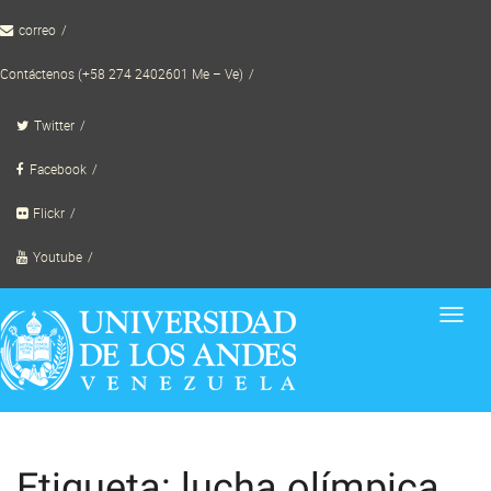
Skip
correo
to
content
Contáctenos (+58 274 2402601 Me – Ve)
Twitter
Facebook
Flickr
Youtube
Toggl
navig
Etiqueta: lucha olímpica