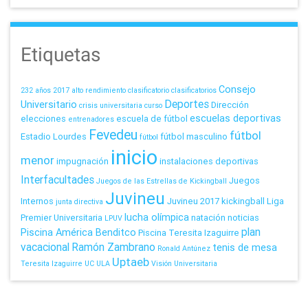
Etiquetas
Consejo
232 años
2017
alto rendimiento
clasificatorio
clasificatorios
Deportes
Universitario
Dirección
crisis universitaria
curso
escuelas deportivas
elecciones
escuela de fútbol
entrenadores
Fevedeu
fútbol
Estadio Lourdes
fútbol masculino
fútbol
inicio
menor
impugnación
instalaciones deportivas
Interfacultades
Juegos
Juegos de las Estrellas de Kickingball
Juvineu
Internos
Juvineu 2017
kickingball
Liga
junta directiva
lucha olímpica
Premier Universitaria
natación
noticias
LPUV
plan
Piscina América Benditco
Piscina Teresita Izaguirre
vacacional
Ramón Zambrano
tenis de mesa
Ronald Antúnez
Uptaeb
Teresita Izaguirre
UC
ULA
Visión Universitaria