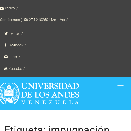
Skip
correo
to
content
Contáctenos (+58 274 2402601 Me – Ve)
Twitter
Facebook
Flickr
Youtube
Toggl
navig
Etiqueta: impugnación