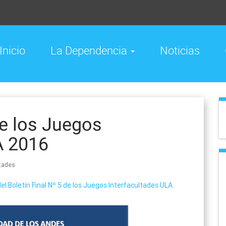
Inicio
La Dependencia
Noticias
de los Juegos
A 2016
ltades
el Boletín Final Nº 5 de los Juegos Interfacultades ULA