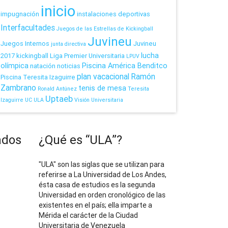
inicio
impugnación
instalaciones deportivas
Interfacultades
Juegos de las Estrellas de Kickingball
Juvineu
Juegos Internos
Juvineu
junta directiva
lucha
2017
kickingball
Liga Premier Universitaria
LPUV
olímpica
Piscina América Benditco
natación
noticias
plan vacacional
Ramón
Piscina Teresita Izaguirre
Zambrano
tenis de mesa
Ronald Antúnez
Teresita
Uptaeb
Izaguirre
UC
ULA
Visión Universitaria
ados
¿Qué es “ULA”?
"ULA" son las siglas que se utilizan para
referirse a La Universidad de Los Andes,
ésta casa de estudios es la segunda
Universidad en orden cronológico de las
existentes en el país; ella imparte a
Mérida el carácter de la Ciudad
Universitaria de Venezuela