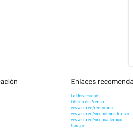
cación
Enlaces recomend
La Universidad
Oficina de Prensa
www.ula.ve/rectorado
www.ula.ve/viceadministrativo
www.ula.ve/viceacademico
Google