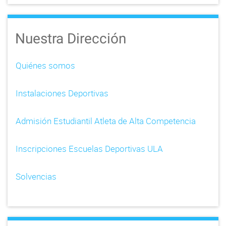
n
a
Nuestra Dirección
v
i
Quiénes somos
g
Instalaciones Deportivas
a
t
Admisión Estudiantil Atleta de Alta Competencia
i
Inscripciones Escuelas Deportivas ULA
o
n
Solvencias