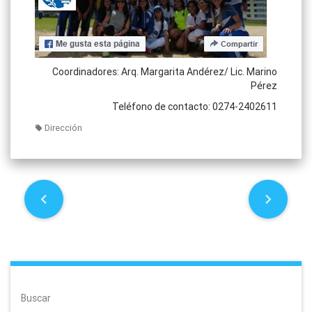
Coordinadores: Arq. Margarita Andérez/ Lic. Marino
Pérez
Teléfono de contacto: 0274-2402611
Dirección
P
o
s
t
Buscar