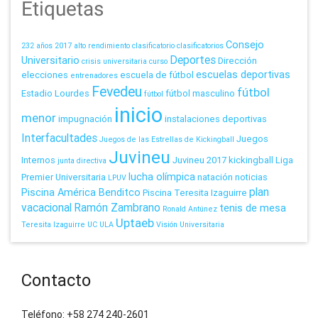
Etiquetas
Consejo
232 años
2017
alto rendimiento
clasificatorio
clasificatorios
Deportes
Universitario
Dirección
crisis universitaria
curso
escuelas deportivas
elecciones
escuela de fútbol
entrenadores
Fevedeu
fútbol
Estadio Lourdes
fútbol masculino
fútbol
inicio
menor
impugnación
instalaciones deportivas
Interfacultades
Juegos
Juegos de las Estrellas de Kickingball
Juvineu
Internos
Juvineu 2017
kickingball
Liga
junta directiva
lucha olímpica
Premier Universitaria
natación
noticias
LPUV
plan
Piscina América Benditco
Piscina Teresita Izaguirre
vacacional
Ramón Zambrano
tenis de mesa
Ronald Antúnez
Uptaeb
Teresita Izaguirre
UC
ULA
Visión Universitaria
Contacto
Teléfono: +58 274 240-2601