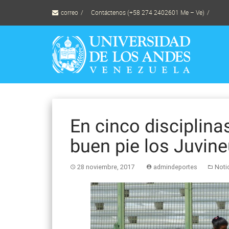
Skip
correo
Contáctenos (+58 274 2402601 Me – Ve)
to
content
En cinco disciplin
buen pie los Juvin
28 noviembre, 2017
admindeportes
Noti