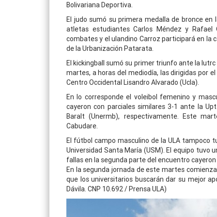
Bolivariana Deportiva.
El judo sumó su primera medalla de bronce en l
atletas estudiantes Carlos Méndez y Rafael 
combates y el ulandino Carroz participará en la 
de la Urbanización Patarata.
El kickingball sumó su primer triunfo ante la Iutrc
martes, a horas del mediodía, las dirigidas por 
Centro Occidental Lisandro Alvarado (Ucla).
En lo corresponde el voleibol femenino y mascul
cayeron con parciales similares 3-1 ante la Up
Baralt (Unermb), respectivamente. Este mar
Cabudare.
El fútbol campo masculino de la ULA tampoco tu
Universidad Santa María (USM). El equipo tuvo u
fallas en la segunda parte del encuentro cayeron
En la segunda jornada de este martes comienzan l
que los universitarios buscarán dar su mejor ap
Dávila. CNP 10.692 / Prensa ULA)