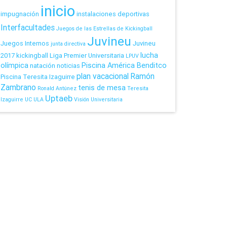
inicio
impugnación
instalaciones deportivas
Interfacultades
Juegos de las Estrellas de Kickingball
Juvineu
Juegos Internos
Juvineu
junta directiva
lucha
2017
kickingball
Liga Premier Universitaria
LPUV
olímpica
Piscina América Benditco
natación
noticias
plan vacacional
Ramón
Piscina Teresita Izaguirre
Zambrano
tenis de mesa
Ronald Antúnez
Teresita
Uptaeb
Izaguirre
UC
ULA
Visión Universitaria