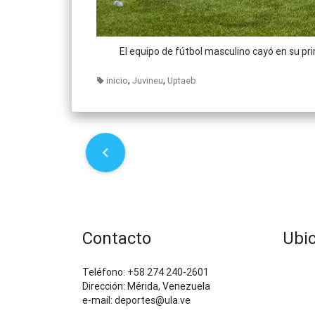
El equipo de fútbol masculino cayó en su pr
,
,
inicio
Juvineu
Uptaeb
P
o
s
t
Contacto
Ubi
n
Teléfono: +58 274 240-2601
Dirección: Mérida, Venezuela
a
e-mail: deportes@ula.ve