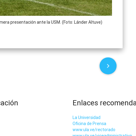
imera presentación ante la USM. (Foto: Lánder Altuve)
cación
Enlaces recomend
La Universidad
Oficina de Prensa
www.ula.ve/rectorado
www.ula.ve/viceadministrativo