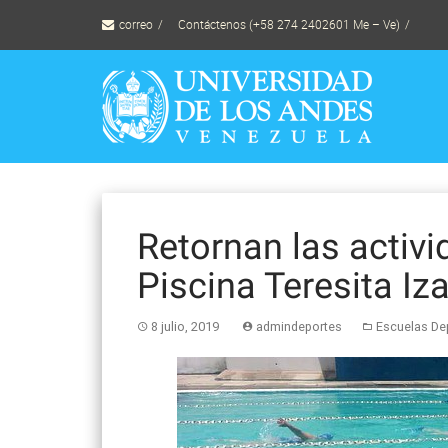
Skip
correo
Contáctenos (+58 274 2402601 Me – Ve)
to
content
Retornan las activi
Piscina Teresita Iz
8 julio, 2019
admindeportes
Escuelas De