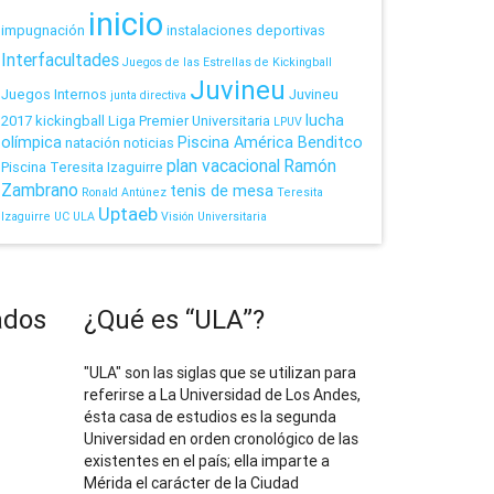
inicio
impugnación
instalaciones deportivas
Interfacultades
Juegos de las Estrellas de Kickingball
Juvineu
Juegos Internos
Juvineu
junta directiva
lucha
2017
kickingball
Liga Premier Universitaria
LPUV
olímpica
Piscina América Benditco
natación
noticias
plan vacacional
Ramón
Piscina Teresita Izaguirre
Zambrano
tenis de mesa
Ronald Antúnez
Teresita
Uptaeb
Izaguirre
UC
ULA
Visión Universitaria
ados
¿Qué es “ULA”?
"ULA" son las siglas que se utilizan para
referirse a La Universidad de Los Andes,
ésta casa de estudios es la segunda
Universidad en orden cronológico de las
existentes en el país; ella imparte a
Mérida el carácter de la Ciudad