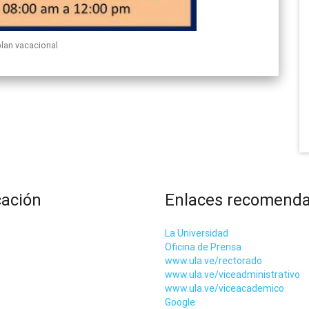
plan vacacional
cación
Enlaces recomend
La Universidad
Oficina de Prensa
www.ula.ve/rectorado
www.ula.ve/viceadministrativo
www.ula.ve/viceacademico
Google