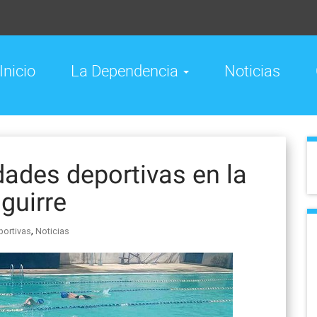
Inicio
La Dependencia
Noticias
dades deportivas en la
aguirre
,
portivas
Noticias