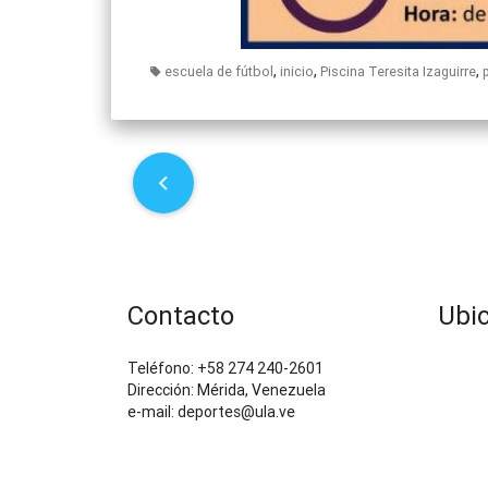
,
,
,
escuela de fútbol
inicio
Piscina Teresita Izaguirre
P
o
s
t
Contacto
Ubi
n
Teléfono: +58 274 240-2601
Dirección: Mérida, Venezuela
a
e-mail: deportes@ula.ve
v