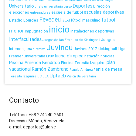
Deportes
Universitario
Dirección
crisis universitaria
curso
escuelas deportivas
elecciones
escuela de fútbol
entrenadores
Fevedeu
fútbol
Estadio Lourdes
fútbol masculino
fútbol
inicio
menor
impugnación
instalaciones deportivas
Interfacultades
Juegos
Juegos de las Estrellas de Kickingball
Juvineu
Internos
Juvineu 2017
kickingball
Liga
junta directiva
lucha olímpica
Premier Universitaria
natación
noticias
LPUV
plan
Piscina América Benditco
Piscina Teresita Izaguirre
vacacional
Ramón Zambrano
tenis de mesa
Ronald Antúnez
Uptaeb
Teresita Izaguirre
UC
ULA
Visión Universitaria
Contacto
Teléfono: +58 274 240-2601
Dirección: Mérida, Venezuela
e-mail: deportes@ula.ve