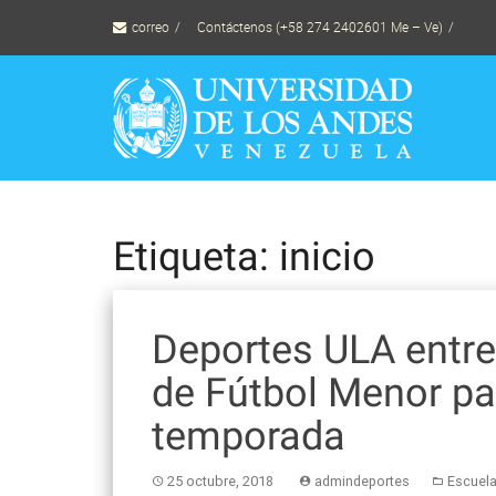
Skip
correo
Contáctenos (+58 274 2402601 Me – Ve)
to
content
Etiqueta: inicio
Deportes ULA entre
de Fútbol Menor pa
temporada
25 octubre, 2018
admindeportes
Escuela