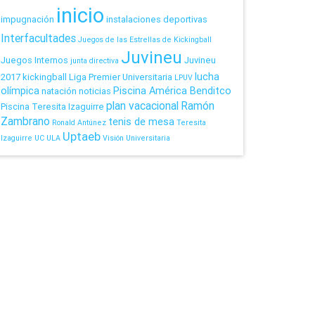
inicio
impugnación
instalaciones deportivas
Interfacultades
Juegos de las Estrellas de Kickingball
Juvineu
Juegos Internos
Juvineu
junta directiva
lucha
2017
kickingball
Liga Premier Universitaria
LPUV
olímpica
Piscina América Benditco
natación
noticias
plan vacacional
Ramón
Piscina Teresita Izaguirre
Zambrano
tenis de mesa
Ronald Antúnez
Teresita
Uptaeb
Izaguirre
UC
ULA
Visión Universitaria