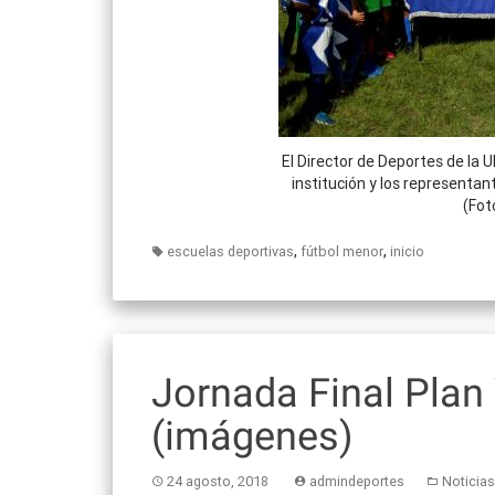
El Director de Deportes de la U
institución y los representant
(Fot
,
,
escuelas deportivas
fútbol menor
inicio
Jornada Final Plan
(imágenes)
24 agosto, 2018
admindeportes
Noticias