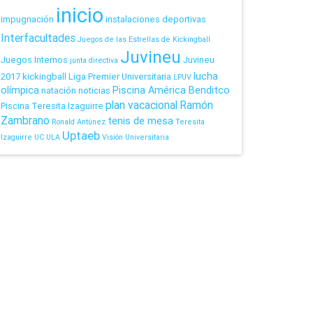
inicio
impugnación
instalaciones deportivas
Interfacultades
Juegos de las Estrellas de Kickingball
Juvineu
Juegos Internos
Juvineu
junta directiva
lucha
2017
kickingball
Liga Premier Universitaria
LPUV
olímpica
Piscina América Benditco
natación
noticias
plan vacacional
Ramón
Piscina Teresita Izaguirre
Zambrano
tenis de mesa
Ronald Antúnez
Teresita
Uptaeb
Izaguirre
UC
ULA
Visión Universitaria