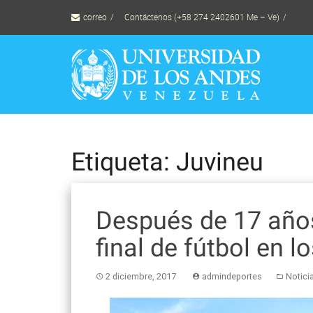
Skip
correo
Contáctenos (+58 274 2402601 Me – Ve)
to
content
Etiqueta: Juvineu
Después de 17 años
final de fútbol en 
2 diciembre, 2017
admindeportes
Notici