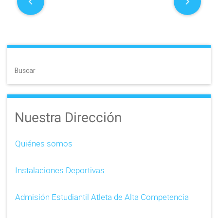
P
o
s
t
Buscar
n
a
Nuestra Dirección
v
i
Quiénes somos
g
Instalaciones Deportivas
a
t
Admisión Estudiantil Atleta de Alta Competencia
i