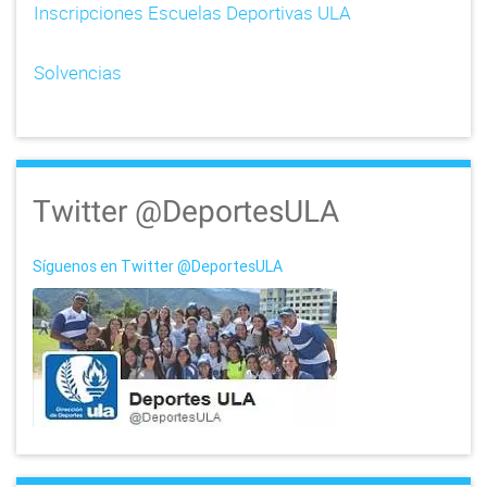
Inscripciones Escuelas Deportivas ULA
o
n
Solvencias
Twitter @DeportesULA
Síguenos en Twitter @DeportesULA