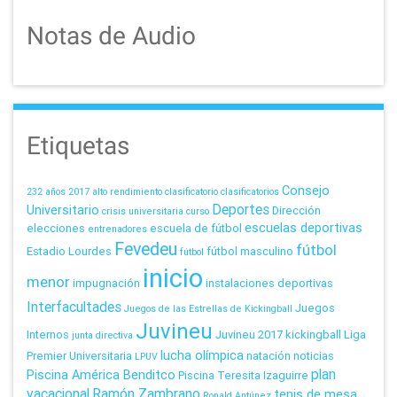
Notas de Audio
Etiquetas
Consejo
232 años
2017
alto rendimiento
clasificatorio
clasificatorios
Deportes
Universitario
Dirección
crisis universitaria
curso
escuelas deportivas
elecciones
escuela de fútbol
entrenadores
Fevedeu
fútbol
Estadio Lourdes
fútbol masculino
fútbol
inicio
menor
impugnación
instalaciones deportivas
Interfacultades
Juegos
Juegos de las Estrellas de Kickingball
Juvineu
Internos
Juvineu 2017
kickingball
Liga
junta directiva
lucha olímpica
Premier Universitaria
natación
noticias
LPUV
plan
Piscina América Benditco
Piscina Teresita Izaguirre
vacacional
Ramón Zambrano
tenis de mesa
Ronald Antúnez