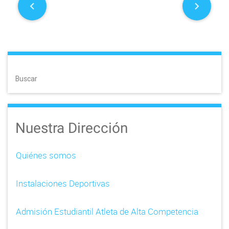
P
o
s
t
Buscar
n
a
Nuestra Dirección
v
i
Quiénes somos
g
Instalaciones Deportivas
a
t
Admisión Estudiantil Atleta de Alta Competencia