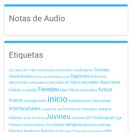
Notas de Audio
Etiquetas
Consejo
232 años
2017
alto rendimiento
clasificatorio
clasificatorios
Deportes
Universitario
Dirección
crisis universitaria
curso
escuelas deportivas
elecciones
escuela de fútbol
entrenadores
Fevedeu
fútbol
Estadio Lourdes
fútbol masculino
fútbol
inicio
menor
impugnación
instalaciones deportivas
Interfacultades
Juegos
Juegos de las Estrellas de Kickingball
Juvineu
Internos
Juvineu 2017
kickingball
Liga
junta directiva
lucha olímpica
Premier Universitaria
natación
noticias
LPUV
plan
Piscina América Benditco
Piscina Teresita Izaguirre