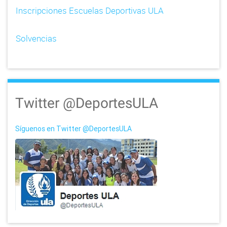
i
Inscripciones Escuelas Deportivas ULA
o
n
Solvencias
Twitter @DeportesULA
Síguenos en Twitter @DeportesULA