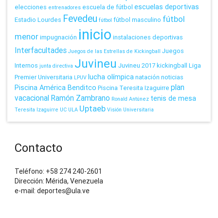
escuelas deportivas
elecciones
escuela de fútbol
entrenadores
Fevedeu
fútbol
Estadio Lourdes
fútbol masculino
fútbol
inicio
menor
impugnación
instalaciones deportivas
Interfacultades
Juegos
Juegos de las Estrellas de Kickingball
Juvineu
Internos
Juvineu 2017
kickingball
Liga
junta directiva
lucha olímpica
Premier Universitaria
natación
noticias
LPUV
plan
Piscina América Benditco
Piscina Teresita Izaguirre
vacacional
Ramón Zambrano
tenis de mesa
Ronald Antúnez
Uptaeb
Teresita Izaguirre
UC
ULA
Visión Universitaria
Contacto
Teléfono: +58 274 240-2601
Dirección: Mérida, Venezuela
e-mail: deportes@ula.ve