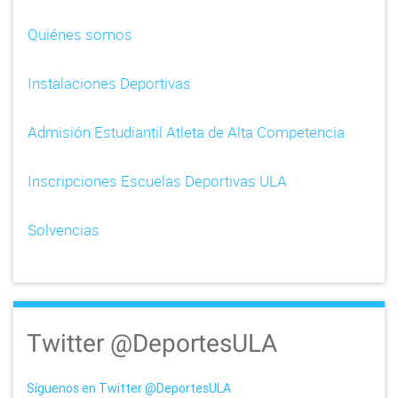
i
Quiénes somos
g
Instalaciones Deportivas
a
t
Admisión Estudiantil Atleta de Alta Competencia
i
Inscripciones Escuelas Deportivas ULA
o
n
Solvencias
Twitter @DeportesULA
Síguenos en Twitter @DeportesULA