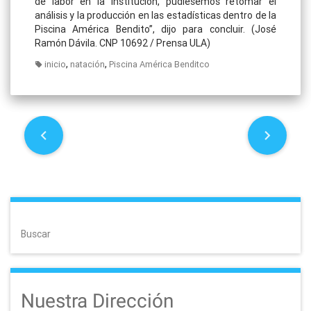
de labor en la institución, pudiésemos retomar el
análisis y la producción en las estadísticas dentro de la
Piscina América Bendito”, dijo para concluir. (José
Ramón Dávila. CNP 10692 / Prensa ULA)
,
,
inicio
natación
Piscina América Benditco
P
o
s
t
Buscar
n
a
Nuestra Dirección
v