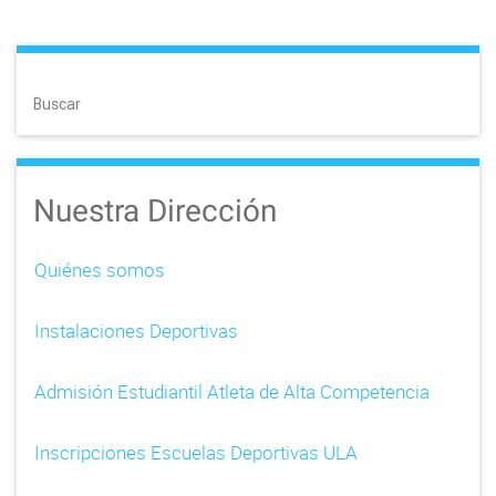
o
s
t
Buscar
n
a
Nuestra Dirección
v
i
Quiénes somos
g
Instalaciones Deportivas
a
t
Admisión Estudiantil Atleta de Alta Competencia
i
Inscripciones Escuelas Deportivas ULA
o