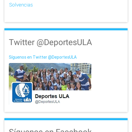
n
Solvencias
Twitter @DeportesULA
Síguenos en Twitter @DeportesULA