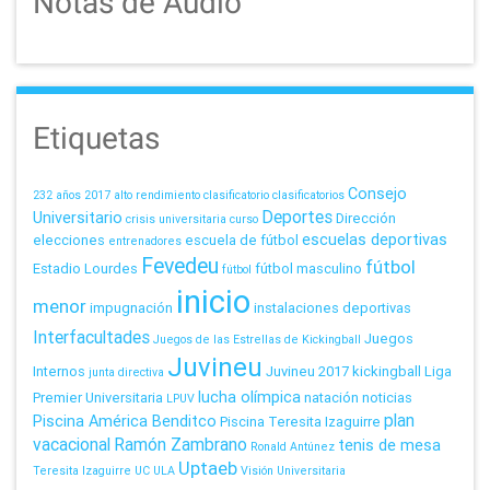
Notas de Audio
Etiquetas
Consejo
232 años
2017
alto rendimiento
clasificatorio
clasificatorios
Deportes
Universitario
Dirección
crisis universitaria
curso
escuelas deportivas
elecciones
escuela de fútbol
entrenadores
Fevedeu
fútbol
Estadio Lourdes
fútbol masculino
fútbol
inicio
menor
impugnación
instalaciones deportivas
Interfacultades
Juegos
Juegos de las Estrellas de Kickingball
Juvineu
Internos
Juvineu 2017
kickingball
Liga
junta directiva
lucha olímpica
Premier Universitaria
natación
noticias
LPUV
plan
Piscina América Benditco
Piscina Teresita Izaguirre
vacacional
Ramón Zambrano
tenis de mesa
Ronald Antúnez
Uptaeb
Teresita Izaguirre
UC
ULA
Visión Universitaria