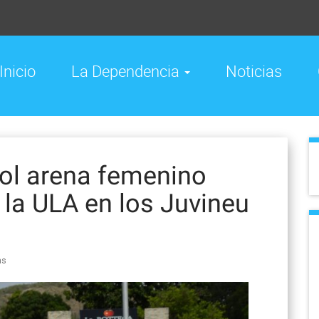
Inicio
La Dependencia
Noticias
bol arena femenino
 la ULA en los Juvineu
as