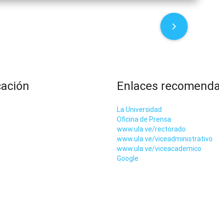
cación
Enlaces recomend
La Universidad
Oficina de Prensa
www.ula.ve/rectorado
www.ula.ve/viceadministrativo
www.ula.ve/viceacademico
Google