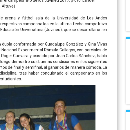
ar el campeonato de los Juvineu 2017. (Foto: Lánder
Altuve)
de arena y fútbol sala de la Universidad de Los Andes
 respectivos campeonatos en la última fecha competitiva
 Educación Universitaria (Juvineu), que se desarrollaron en
la dupla conformada por Guadalupe González y Gina Vivas
d Nacional Experimental Rómulo Gallegos, con parciales de
 Roger Guevara y asistido por Jean Carlos Sánchez, había
o luego demostró sus buenas condiciones en los siguientes
os de final y semifinal, al ganarlos de manera cómoda. La
disciplina, tras haber conquistado el campeonato en los
estudiantes.