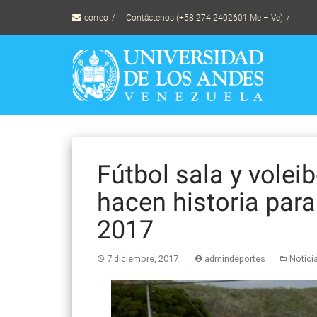
Skip
correo
Contáctenos (+58 274 2402601 Me – Ve)
to
content
Fútbol sala y volei
hacen historia para
2017
7 diciembre, 2017
admindeportes
Notici