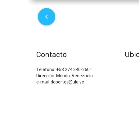
P
o
s
t
Contacto
Ubi
n
Teléfono: +58 274 240-2601
Dirección: Mérida, Venezuela
a
e-mail: deportes@ula.ve
v
i
g
a