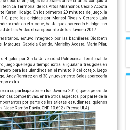
 que debuta en juegos nacionales universitarios, conquistó
itécnica Territorial de los Altos Mirandinos Cecilio Acosta
e Karen Hidalgo. En los primeros 20 minutos de juego, la
-0, pero las dirigidas por Marisol Rivas y Gerardo Lala
ndizar más en el ataque, hasta que aparecería Hidalgo con
idad de Los Andes el campeonato de los Juvineu 2017.
rsitarios, estuvo integrado por las bachilleres Diosbeth
 Márquez, Gabriela Garrido, Marielby Acosta, María Pilar,
o 4 goles por 3 a la Universidad Politécnica Territorial de
 juego que llegó a tiempo extra, al igualar a tres goles en
imero para los ulandinos en el minuto 9 del cotejo, luego
uego, Andy Ramírez en el 38 y nuevamente Salas aparecería
iempo extra.
ierra su participación en los Juvineu 2017, que a pesar de
técnicas competitivas, entre otros aspectos, por parte de la
importantes por parte de los atletas estudiantes, quienes
ón. (José Ramón Dávila. CNP 10.692 / Prensa ULA)