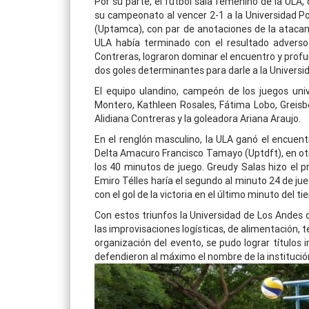
Por su parte, el fútbol sala femenino de la ULA,
su campeonato al vencer 2-1 a la Universidad Pol
(Uptamca), con par de anotaciones de la atacant
ULA había terminado con el resultado adverso 1
Contreras, lograron dominar el encuentro y profu
dos goles determinantes para darle a la Univers
El equipo ulandino, campeón de los juegos unive
Montero, Kathleen Rosales, Fátima Lobo, Greisbel
Alidiana Contreras y la goleadora Ariana Araujo.
En el renglón masculino, la ULA ganó el encuentr
Delta Amacuro Francisco Tamayo (Uptdft), en otro
los 40 minutos de juego. Greudy Salas hizo el pr
Emiro Télles haría el segundo al minuto 24 de j
con el gol de la victoria en el último minuto del t
Con estos triunfos la Universidad de Los Andes c
las improvisaciones logísticas, de alimentación, 
organización del evento, se pudo lograr títulos 
defendieron al máximo el nombre de la instituci