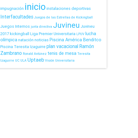
inicio
impugnación
instalaciones deportivas
Interfacultades
Juegos de las Estrellas de Kickingball
Juvineu
Juegos Internos
Juvineu
junta directiva
lucha
2017
kickingball
Liga Premier Universitaria
LPUV
olímpica
Piscina América Benditco
natación
noticias
plan vacacional
Ramón
Piscina Teresita Izaguirre
Zambrano
tenis de mesa
Ronald Antúnez
Teresita
Uptaeb
Izaguirre
UC
ULA
Visión Universitaria